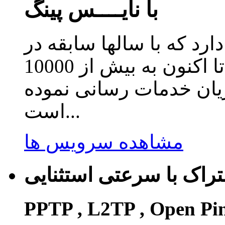
با نایــــس پینگ
دارد که با سالها سابقه در
زمینه ارائه سرویس کاهش پینگ تا اکنون به بیش از 10000
ریان خدمات رسانی نموده
است...
مشاهده سرویس ها
راک با سرعتی استثنایی
PPTP , L2TP , Open Pi