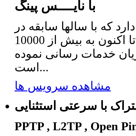
با نایــــس پینگ
دارد که با سالها سابقه در
زمینه ارائه سرویس کاهش پینگ تا اکنون به بیش از 10000
ریان خدمات رسانی نموده
است...
مشاهده سرویس ها
راک با سرعتی استثنایی
PPTP , L2TP , Open Pi