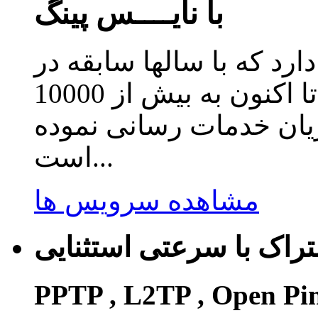
با نایــــس پینگ
دارد که با سالها سابقه در
زمینه ارائه سرویس کاهش پینگ تا اکنون به بیش از 10000
ریان خدمات رسانی نموده
است...
مشاهده سرویس ها
راک با سرعتی استثنایی
PPTP , L2TP , Open Pi