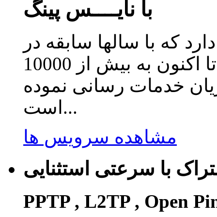
با نایــــس پینگ
دارد که با سالها سابقه در
زمینه ارائه سرویس کاهش پینگ تا اکنون به بیش از 10000
ریان خدمات رسانی نموده
است...
مشاهده سرویس ها
راک با سرعتی استثنایی
PPTP , L2TP , Open Pi