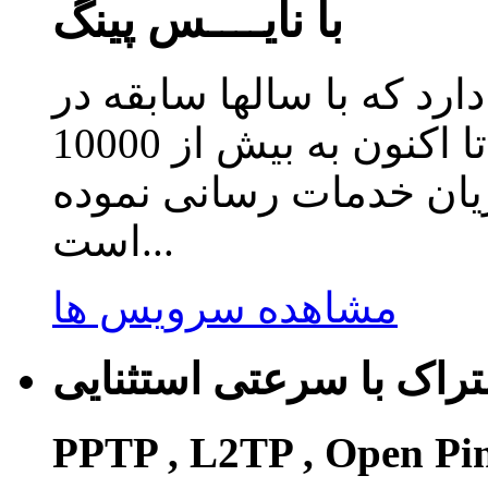
با نایــــس پینگ
دارد که با سالها سابقه در
زمینه ارائه سرویس کاهش پینگ تا اکنون به بیش از 10000
ریان خدمات رسانی نموده
است...
مشاهده سرویس ها
راک با سرعتی استثنایی
PPTP , L2TP , Open Pi