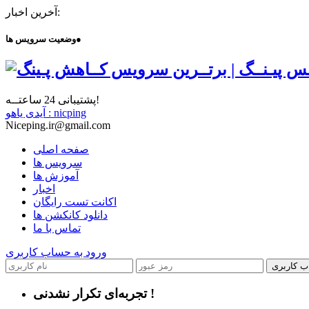
آخرین اخبار:
●
وضعیت سرویس ها
پشتیبانی 24 ساعتــه!
آیدی یاهو : nicping
Niceping.ir@gmail.com
صفحه اصلی
سرویس ها
آموزش ها
اخبار
اکانت تست رایگان
دانلود کانکشن ها
تماس با ما
ورود به حساب کاربری
ب کاربری
تجربه‌ای تکرار نشدنی !