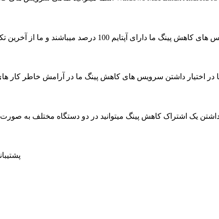
ای آپتایم 100 درصد میباشند و ما از آخرین تکنولوژی جهت به حداکثر رسیدن سرعت سرویس ها استفاده کرده ایم
ا در اختیار داشتن سرویس های کاهش پینگ ما در آرامش خاطر کار های روزمره خود را بدون حتی
داشتن یک اشتراک کاهش پینگ میتوانید در دو دستگاه مختلف به صور
پشتیبانی 24 ساعته در 7 روز هفته ، حتی روز های تعط