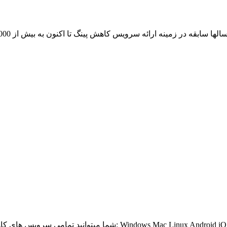
از آن لذت ببرید: Windows Mac Linux Android iOS Windows Phone BlackBerry Bada