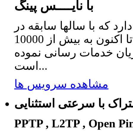
با نایــــس پینگ
دارد که با سالها سابقه در
زمینه ارائه سرویس کاهش پینگ تا اکنون به بیش از 10000
ریان خدمات رسانی نموده
است...
مشاهده سرویس ها
راک با سرعتی استثنایی
PPTP , L2TP , Open Pi