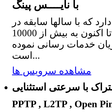
با نایــــس پینگ
دارد که با سالها سابقه در
زمینه ارائه سرویس کاهش پینگ تا اکنون به بیش از 10000
ریان خدمات رسانی نموده
است...
مشاهده سرویس ها
راک با سرعتی استثنایی
PPTP , L2TP , Open Pi