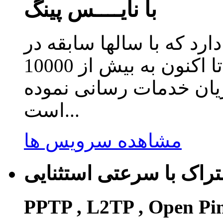
با نایــــس پینگ
دارد که با سالها سابقه در
زمینه ارائه سرویس کاهش پینگ تا اکنون به بیش از 10000
ریان خدمات رسانی نموده
است...
مشاهده سرویس ها
راک با سرعتی استثنایی
PPTP , L2TP , Open Pi