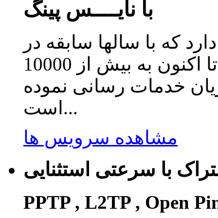
با نایــــس پینگ
دارد که با سالها سابقه در
زمینه ارائه سرویس کاهش پینگ تا اکنون به بیش از 10000
ریان خدمات رسانی نموده
است...
مشاهده سرویس ها
راک با سرعتی استثنایی
PPTP , L2TP , Open Pi