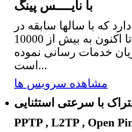
با نایــــس پینگ
دارد که با سالها سابقه در
زمینه ارائه سرویس کاهش پینگ تا اکنون به بیش از 10000
ریان خدمات رسانی نموده
است...
مشاهده سرویس ها
راک با سرعتی استثنایی
PPTP , L2TP , Open Pi