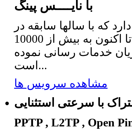
با نایــــس پینگ
دارد که با سالها سابقه در
زمینه ارائه سرویس کاهش پینگ تا اکنون به بیش از 10000
ریان خدمات رسانی نموده
است...
مشاهده سرویس ها
راک با سرعتی استثنایی
PPTP , L2TP , Open Pi