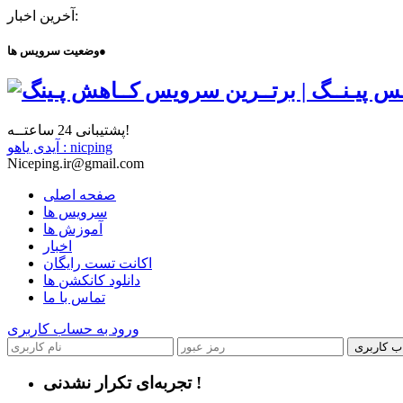
آخرین اخبار:
●
وضعیت سرویس ها
پشتیبانی 24 ساعتــه!
آیدی یاهو : nicping
Niceping.ir@gmail.com
صفحه اصلی
سرویس ها
آموزش ها
اخبار
اکانت تست رایگان
دانلود کانکشن ها
تماس با ما
ورود به حساب کاربری
ب کاربری
تجربه‌ای تکرار نشدنی !