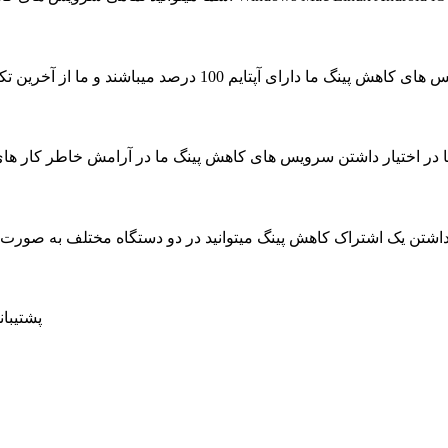
ای آپتایم 100 درصد میباشند و ما از آخرین تکنولوژی جهت به حداکثر رسیدن سرعت سرویس ها استفاده کرده ایم
ا در اختیار داشتن سرویس های کاهش پینگ ما در آرامش خاطر کار های روزمره خود را بدون حتی
داشتن یک اشتراک کاهش پینگ میتوانید در دو دستگاه مختلف به صور
پشتیبانی 24 ساعته در 7 روز هفته ، حتی روز های تعط