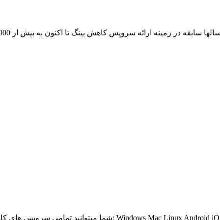
از آن لذت ببرید: Windows Mac Linux Android iOS Windows Phone BlackBerry Bada