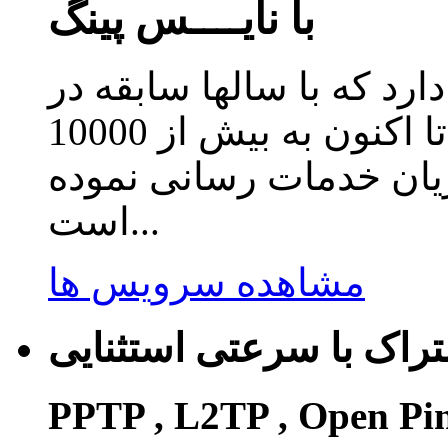
با نایــــس پینگ
دارد که با سالها سابقه در
زمینه ارائه سرویس کاهش پینگ تا اکنون به بیش از 10000
ریان خدمات رسانی نموده
است...
مشاهده سرویس ها
راک با سرعتی استثنایی
PPTP , L2TP , Open Pi