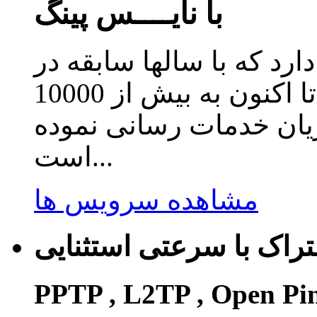
با نایــــس پینگ
دارد که با سالها سابقه در
زمینه ارائه سرویس کاهش پینگ تا اکنون به بیش از 10000
ریان خدمات رسانی نموده
است...
مشاهده سرویس ها
راک با سرعتی استثنایی
PPTP , L2TP , Open Pi