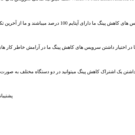
ای آپتایم 100 درصد میباشند و ما از آخرین تکنولوژی جهت به حداکثر رسیدن سرعت سرویس ها استفاده کرده ایم
ا در اختیار داشتن سرویس های کاهش پینگ ما در آرامش خاطر کار های روزمره خود را بدون حتی
داشتن یک اشتراک کاهش پینگ میتوانید در دو دستگاه مختلف به صور
پشتیبانی 24 ساعته در 7 روز هفته ، حتی روز های تعط