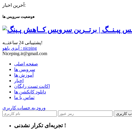
آخرین اخبار:
●
وضعیت سرویس ها
پشتیبانی 24 ساعتــه!
آیدی یاهو : nicping
Niceping.ir@gmail.com
صفحه اصلی
سرویس ها
آموزش ها
اخبار
اکانت تست رایگان
دانلود کانکشن ها
تماس با ما
ورود به حساب کاربری
ب کاربری
تجربه‌ای تکرار نشدنی !