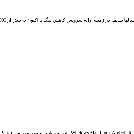
از آن لذت ببرید: Windows Mac Linux Android iOS Windows Phone BlackBerry Bada