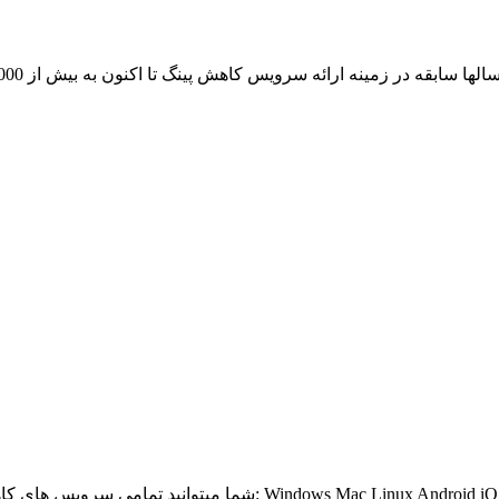
از آن لذت ببرید: Windows Mac Linux Android iOS Windows Phone BlackBerry Bada