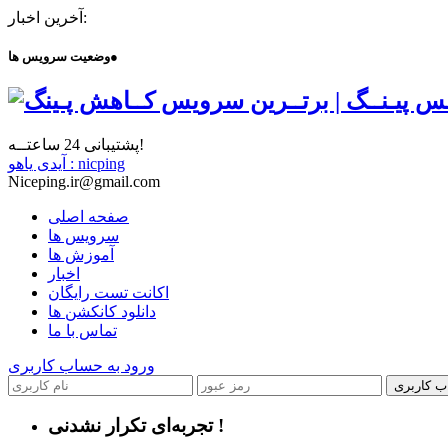
آخرین اخبار:
●
وضعیت سرویس ها
پشتیبانی 24 ساعتــه!
آیدی یاهو : nicping
Niceping.ir@gmail.com
صفحه اصلی
سرویس ها
آموزش ها
اخبار
اکانت تست رایگان
دانلود کانکشن ها
تماس با ما
ورود به حساب کاربری
ب کاربری
تجربه‌ای تکرار نشدنی !