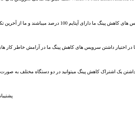
ای آپتایم 100 درصد میباشند و ما از آخرین تکنولوژی جهت به حداکثر رسیدن سرعت سرویس ها استفاده کرده ایم
ا در اختیار داشتن سرویس های کاهش پینگ ما در آرامش خاطر کار های روزمره خود را بدون حتی
داشتن یک اشتراک کاهش پینگ میتوانید در دو دستگاه مختلف به صور
پشتیبانی 24 ساعته در 7 روز هفته ، حتی روز های تعط