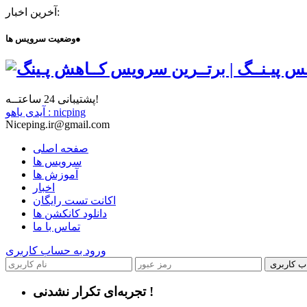
آخرین اخبار:
●
وضعیت سرویس ها
پشتیبانی 24 ساعتــه!
آیدی یاهو : nicping
Niceping.ir@gmail.com
صفحه اصلی
سرویس ها
آموزش ها
اخبار
اکانت تست رایگان
دانلود کانکشن ها
تماس با ما
ورود به حساب کاربری
ب کاربری
تجربه‌ای تکرار نشدنی !