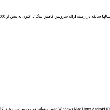
از آن لذت ببرید: Windows Mac Linux Android iOS Windows Phone BlackBerry Bada