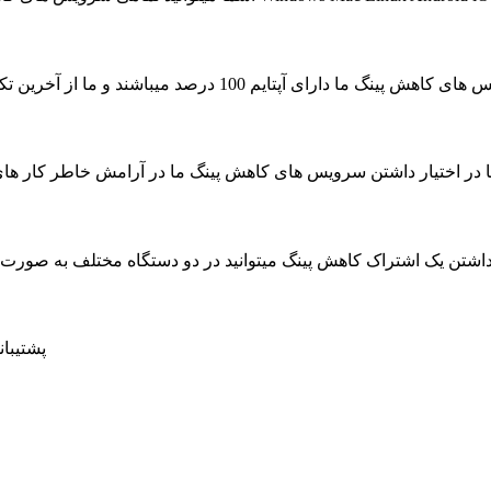
ای آپتایم 100 درصد میباشند و ما از آخرین تکنولوژی جهت به حداکثر رسیدن سرعت سرویس ها استفاده کرده ایم
ا در اختیار داشتن سرویس های کاهش پینگ ما در آرامش خاطر کار های روزمره خود را بدون حتی
داشتن یک اشتراک کاهش پینگ میتوانید در دو دستگاه مختلف به صور
پشتیبانی 24 ساعته در 7 روز هفته ، حتی روز های تعط