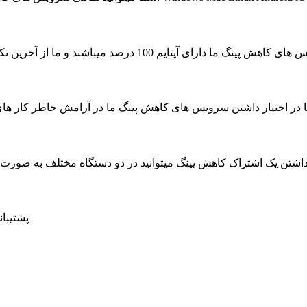
ای آپتایم 100 درصد میباشند و ما از آخرین تکنولوژی جهت به حداکثر رسیدن سرعت سرویس ها استفاده کرده ایم
ا در اختیار داشتن سرویس های کاهش پینگ ما در آرامش خاطر کار های روزمره خود را بدون حتی
داشتن یک اشتراک کاهش پینگ میتوانید در دو دستگاه مختلف به صور
پشتیبانی 24 ساعته در 7 روز هفته ، حتی روز های تعط