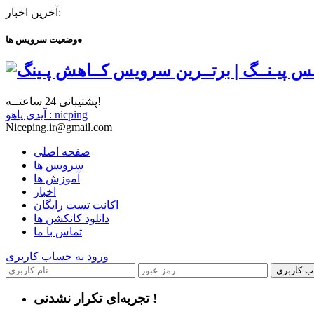
آخرین اخبار:
●
وضعیت سرویس ها
پشتیبانی 24 ساعتــه!
آیدی یاهو : nicping
Niceping.ir@gmail.com
صفحه اصلی
سرویس ها
آموزش ها
اخبار
اکانت تست رایگان
دانلود کانکشن ها
تماس با ما
ورود به حساب کاربری
ب کاربری
تجربه‌ای تکرار نشدنی !