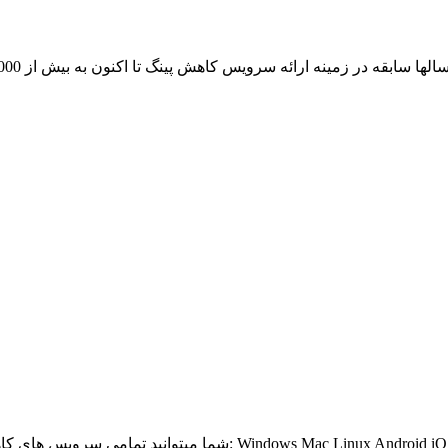
از آن لذت ببرید: Windows Mac Linux Android iOS Windows Phone BlackBerry Bada