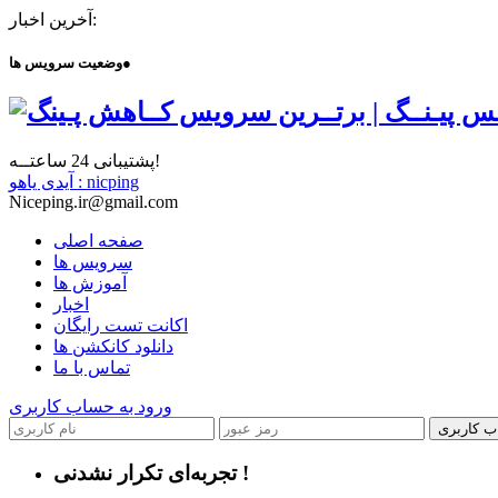
آخرین اخبار:
●
وضعیت سرویس ها
پشتیبانی 24 ساعتــه!
آیدی یاهو : nicping
Niceping.ir@gmail.com
صفحه اصلی
سرویس ها
آموزش ها
اخبار
اکانت تست رایگان
دانلود کانکشن ها
تماس با ما
ورود به حساب کاربری
ب کاربری
تجربه‌ای تکرار نشدنی !