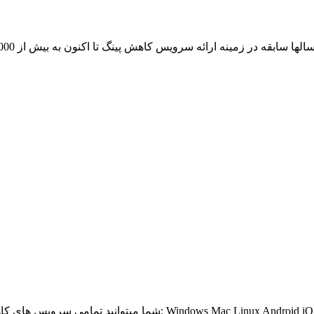
از آن لذت ببرید: Windows Mac Linux Android iOS Windows Phone BlackBerry Bada