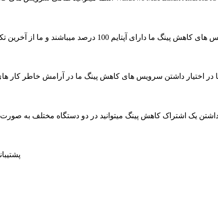
ای آپتایم 100 درصد میباشند و ما از آخرین تکنولوژی جهت به حداکثر رسیدن سرعت سرویس ها استفاده کرده ایم
ا در اختیار داشتن سرویس های کاهش پینگ ما در آرامش خاطر کار های روزمره خود را بدون حتی
داشتن یک اشتراک کاهش پینگ میتوانید در دو دستگاه مختلف به صور
پشتیبانی 24 ساعته در 7 روز هفته ، حتی روز های تعط