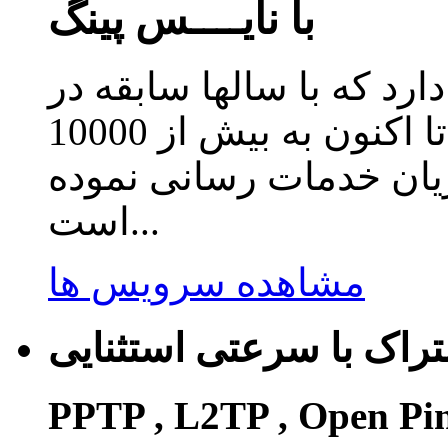
با نایــــس پینگ
دارد که با سالها سابقه در
زمینه ارائه سرویس کاهش پینگ تا اکنون به بیش از 10000
ریان خدمات رسانی نموده
است...
مشاهده سرویس ها
راک با سرعتی استثنایی
PPTP , L2TP , Open Pi