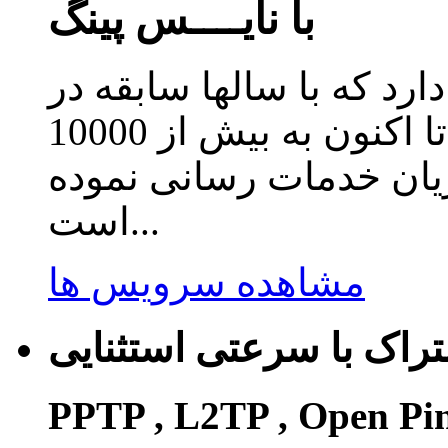
با نایــــس پینگ
دارد که با سالها سابقه در
زمینه ارائه سرویس کاهش پینگ تا اکنون به بیش از 10000
ریان خدمات رسانی نموده
است...
مشاهده سرویس ها
راک با سرعتی استثنایی
PPTP , L2TP , Open Pi