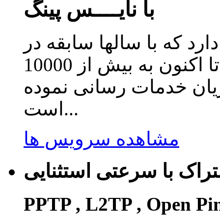
با نایــــس پینگ
دارد که با سالها سابقه در
زمینه ارائه سرویس کاهش پینگ تا اکنون به بیش از 10000
ریان خدمات رسانی نموده
است...
مشاهده سرویس ها
راک با سرعتی استثنایی
PPTP , L2TP , Open Pi