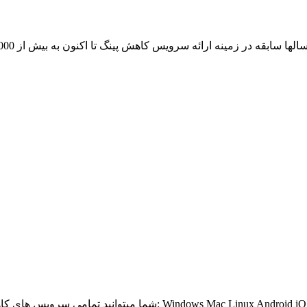
از آن لذت ببرید: Windows Mac Linux Android iOS Windows Phone BlackBerry Bada