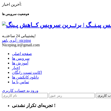
آخرین اخبار:
●
وضعیت سرویس ها
پشتیبانی 24 ساعتــه!
آیدی یاهو : nicping
Niceping.ir@gmail.com
صفحه اصلی
سرویس ها
آموزش ها
اخبار
اکانت تست رایگان
دانلود کانکشن ها
تماس با ما
ورود به حساب کاربری
ب کاربری
تجربه‌ای تکرار نشدنی !