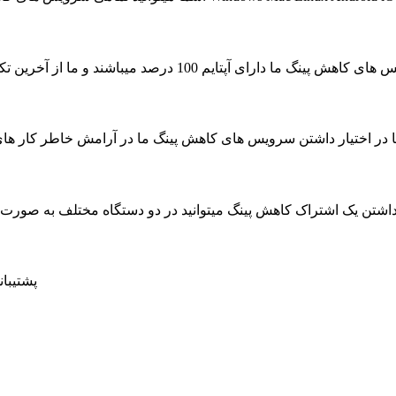
ای آپتایم 100 درصد میباشند و ما از آخرین تکنولوژی جهت به حداکثر رسیدن سرعت سرویس ها استفاده کرده ایم
ا در اختیار داشتن سرویس های کاهش پینگ ما در آرامش خاطر کار های روزمره خود را بدون حتی
داشتن یک اشتراک کاهش پینگ میتوانید در دو دستگاه مختلف به صور
پشتیبانی 24 ساعته در 7 روز هفته ، حتی روز های تعط