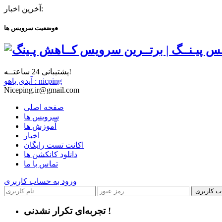
آخرین اخبار:
●
وضعیت سرویس ها
پشتیبانی 24 ساعتــه!
آیدی یاهو : nicping
Niceping.ir@gmail.com
صفحه اصلی
سرویس ها
آموزش ها
اخبار
اکانت تست رایگان
دانلود کانکشن ها
تماس با ما
ورود به حساب کاربری
ب کاربری
تجربه‌ای تکرار نشدنی !