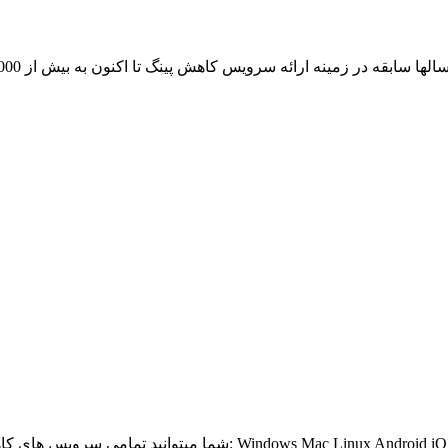
از آن لذت ببرید: Windows Mac Linux Android iOS Windows Phone BlackBerry Bada