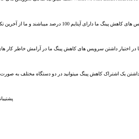
ای آپتایم 100 درصد میباشند و ما از آخرین تکنولوژی جهت به حداکثر رسیدن سرعت سرویس ها استفاده کرده ایم
ا در اختیار داشتن سرویس های کاهش پینگ ما در آرامش خاطر کار های روزمره خود را بدون حتی
داشتن یک اشتراک کاهش پینگ میتوانید در دو دستگاه مختلف به صور
پشتیبانی 24 ساعته در 7 روز هفته ، حتی روز های تعط