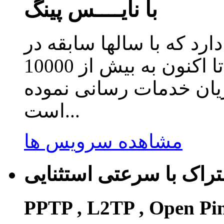
با نایــــس پینگ
دارد که با سالها سابقه در
زمینه ارائه سرویس کاهش پینگ تا اکنون به بیش از 10000
ریان خدمات رسانی نموده
است...
مشاهده سرویس ها
راک با سرعتی استثنایی
PPTP , L2TP , Open Pi