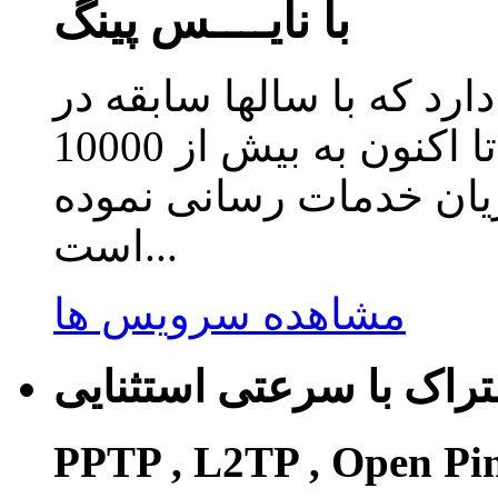
با نایــــس پینگ
دارد که با سالها سابقه در
زمینه ارائه سرویس کاهش پینگ تا اکنون به بیش از 10000
ریان خدمات رسانی نموده
است...
مشاهده سرویس ها
راک با سرعتی استثنایی
PPTP , L2TP , Open Pi