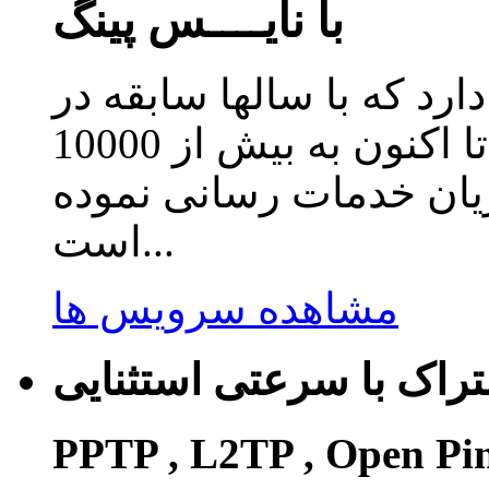
با نایــــس پینگ
دارد که با سالها سابقه در
زمینه ارائه سرویس کاهش پینگ تا اکنون به بیش از 10000
ریان خدمات رسانی نموده
است...
مشاهده سرویس ها
راک با سرعتی استثنایی
PPTP , L2TP , Open Pi