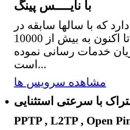
با نایــــس پینگ
دارد که با سالها سابقه در
زمینه ارائه سرویس کاهش پینگ تا اکنون به بیش از 10000
ریان خدمات رسانی نموده
است...
مشاهده سرویس ها
راک با سرعتی استثنایی
PPTP , L2TP , Open Pi