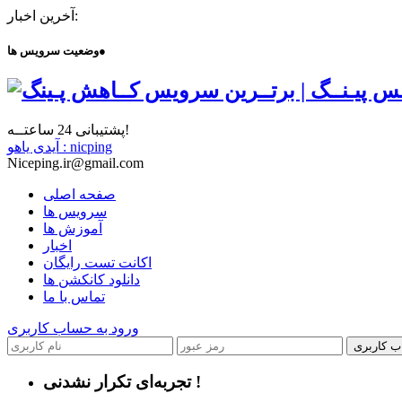
آخرین اخبار:
●
وضعیت سرویس ها
پشتیبانی 24 ساعتــه!
آیدی یاهو : nicping
Niceping.ir@gmail.com
صفحه اصلی
سرویس ها
آموزش ها
اخبار
اکانت تست رایگان
دانلود کانکشن ها
تماس با ما
ورود به حساب کاربری
ب کاربری
تجربه‌ای تکرار نشدنی !