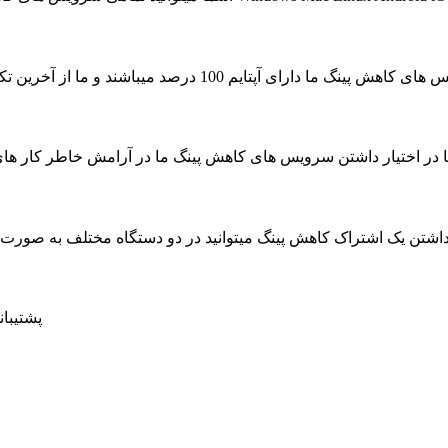
ای آپتایم 100 درصد میباشند و ما از آخرین تکنولوژی جهت به حداکثر رسیدن سرعت سرویس ها استفاده کرده ایم
ا در اختیار داشتن سرویس های کاهش پینگ ما در آرامش خاطر کار های روزمره خود را بدون حتی
داشتن یک اشتراک کاهش پینگ میتوانید در دو دستگاه مختلف به صور
پشتیبانی 24 ساعته در 7 روز هفته ، حتی روز های تعط