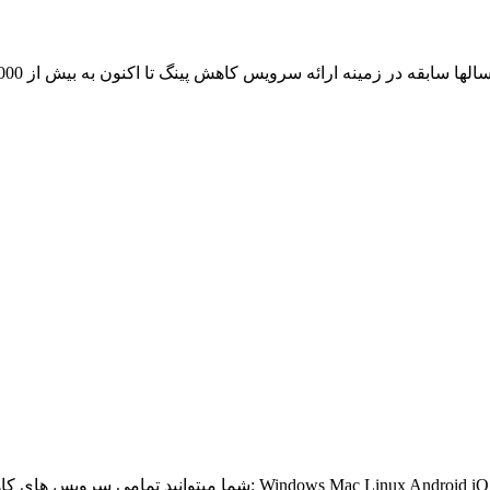
از آن لذت ببرید: Windows Mac Linux Android iOS Windows Phone BlackBerry Bada