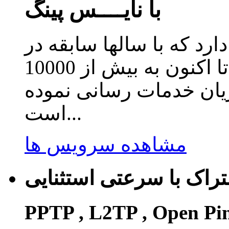
با نایــــس پینگ
دارد که با سالها سابقه در
زمینه ارائه سرویس کاهش پینگ تا اکنون به بیش از 10000
ریان خدمات رسانی نموده
است...
مشاهده سرویس ها
راک با سرعتی استثنایی
PPTP , L2TP , Open Pi