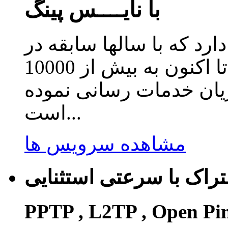
با نایــــس پینگ
دارد که با سالها سابقه در
زمینه ارائه سرویس کاهش پینگ تا اکنون به بیش از 10000
ریان خدمات رسانی نموده
است...
مشاهده سرویس ها
راک با سرعتی استثنایی
PPTP , L2TP , Open Pi