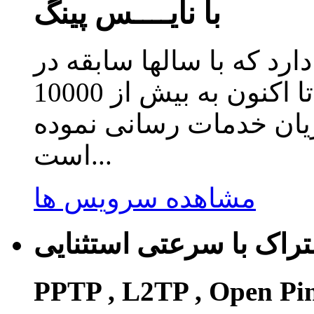
با نایــــس پینگ
دارد که با سالها سابقه در
زمینه ارائه سرویس کاهش پینگ تا اکنون به بیش از 10000
ریان خدمات رسانی نموده
است...
مشاهده سرویس ها
راک با سرعتی استثنایی
PPTP , L2TP , Open Pi