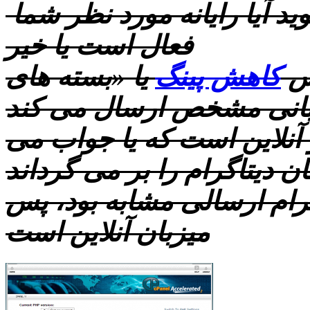
ابزاري است كه به شما مي گويد آيا رایانه مورد نظر شما
فعال است يا خير
یس
کاهش پینگ
یا «بسته های
زبانی مشخص ارسال می کند
 آنلاین است که يا جواب می
ان ديتاگرام را بر می گرداند
گرام ارسالی مشابه بود، پس
ميزبان آنلاین است