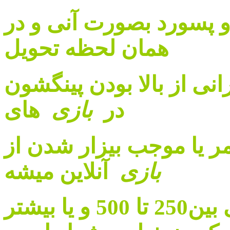
و پسورد بصورت آنی و در
همان لحظه تحویل
انی از بالا بودن پینگشون
در
بازی
های
امر یا موجب بیزار شدن از
بازی
آنلاین میشه
که اغلبا پینگ کاربران ایرانی بین250 تا 500 و یا بیشتر