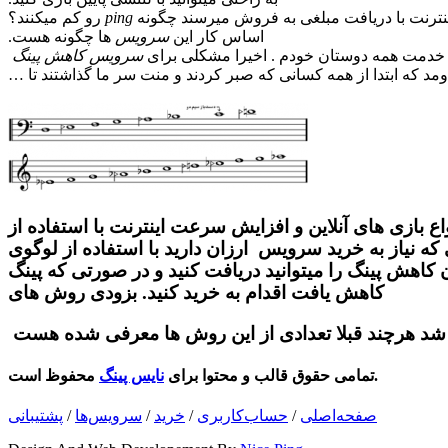
نترنت با دریافت مبلغی به فروش میرسند چگونه
ping
رو کم میکنند؟
اساس کار این
سرویس
ها چگونه هست.
 خدمت همه دوستان خودم . اخیرا مشکلی برای
سرویس کاهش پینگ
مد که ابتدا از همه کسانی که صبر کردند و منت سر ما گذاشتند تا …
ع بازی های آنلاین و افزایش سرعت اینترنت با استفاده از
كه نیاز به خرید
سرویس
ارزان دارید با استفاده از لوگوی
كاهش پینگ را میتوانید دریافت كنید و در صورتی كه پینگ
كاهش یافت اقدام به خرید كنید. بزودی روش های
شد هرچند قبلا تعدادی از این روش ها معرفی شده هست
محفوظ است.
تمامی حقوق قالب و محتوا برای
نایس پینگ
صفحه‌اصلی
/
حساب‌کاربری
/
خرید
/
سرویس‌ها
/
پشتیبانی