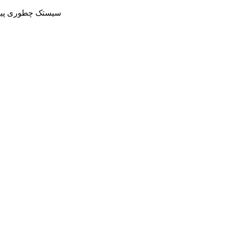
سیستک چطوری پینگش با گوگل 56 هست ول