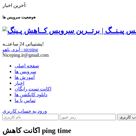
آخرین اخبار:
●
وضعیت سرویس ها
پشتیبانی 24 ساعتــه!
آیدی یاهو : nicping
Niceping.ir@gmail.com
صفحه اصلی
سرویس ها
آموزش ها
اخبار
اکانت تست رایگان
دانلود کانکشن ها
تماس با ما
ورود به حساب کاربری
ب کاربری
اکانت کاهش ping time