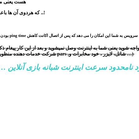
از browser هست
که هردوی آن ها باعث عدم باز کردن وب میشه، یا کلا خودتون بنا به هر علتی خراب شده ..!
رویس به شما این امکان را می دهد که پس از اتصال اکانت کاهش ping time بودن وضعیت اینترنتتان در نهایت با
 شوید یعنی شما به اینترنت وصل نمیشوید و بعد از این کار پیغام ذکر شده را مشاهده
اینترنتتون(شرکت خدمات دهنده منظورم همون جایی هست که شما اینترنت را دریافت کردید مثل pars ,شاتل، لایزر ، خود مخابرات و …)