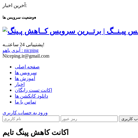
آخرین اخبار:
●
وضعیت سرویس ها
پشتیبانی 24 ساعتــه!
آیدی یاهو : nicping
Niceping.ir@gmail.com
صفحه اصلی
سرویس ها
آموزش ها
اخبار
اکانت تست رایگان
دانلود کانکشن ها
تماس با ما
ورود به حساب کاربری
ب کاربری
اکانت کاهش پینگ تایم