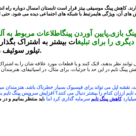
ارند. کاهش پینگ موسیقی بیتز قرار است تابستان امسال دوباره راه ان
های آن، ویژگی هایمرتبط با شبکه های اجتماعی دیده می شود. حتی ای
ازی,پایین آوردن پینگاطلاعات مربوط به آلب
یگری را برای تبلیغ
ات بیشتر به اشتراک بگذارد
تیلور سوئیف را در صفحه اپل موزیک اش به اشتراک بگذارد.
ی توانند نظر بدهند، لایک کنند و یا قطعات مورد علاقه شان را به اشتر
گ تایم در این حد با جزئیات. برای مثال، در اسپاتیفای، هنرمندان پ
 اپل می تواند برای فیسبوک بسیار خطرناک باشد. هنزمندان می توانند همین 
گ تایم ارزان کدام را بیشتر دنبال می کنند؟ افزایش سرویس پینگ تای
کاهش پینگ تایم
سرمایه گذاری کرد اما ب
اید منتظر بمانیم و در