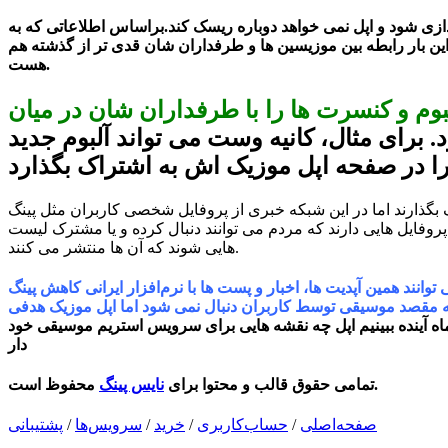
دازی شود و اپل نمی خواهد دوباره ریسک کند.براساس اطلاعاتی که به
ن بار رابطه بین موزیسین ها و طرفداران شان قدی تر از گذشته هم
هست.
وم و کنسرت ها را با طرفداران شان در میان
. برای مثال، کانیه وست می تواند آلبوم جدید
اک بگذارند اما در این شبکه خبری از پروفایل شخصی کاربران مثل پینگ
روفایل هایی دارند که مردم می توانند دنبال کرده و یا مشترک لیست
هایی شوند که آن ها منتشر می کنند.
آپدیت ها، اخبار و پست ها با نرم‌افزار ایرانی کاهش پینگ CPR آشنا شوید
م به مقصد موسیقی توسط کاربران دنبال نمی شود اما اپل موزیک هدفی
 ماه آینده ببینیم اپل چه نقشه هایی برای سرویس استریم موسیقی خود
دار
محفوظ است.
تمامی حقوق قالب و محتوا برای
نایس پینگ
صفحه‌اصلی
/
حساب‌کاربری
/
خرید
/
سرویس‌ها
/
پشتیبانی