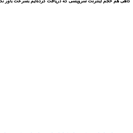
گاهی هم حجم اينترنت سرويسی که دریافت کرده‌ایم بسرعت باور نکر