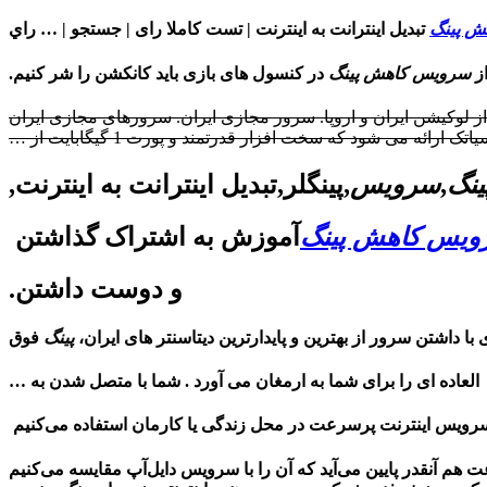
ش پینگ
تبدیل اینترانت به اینترنت | تست کاملا رای | جستجو | … راي
از
سرويس کاهش پينگ
در کنسول های بازی باید کانکشن را شر کنیم.
لوکیشن ایران و اروپا. سرور مجازی ایران. سرورهای مجازی ایران
اتک ارائه می شود که سخت افزار قدرتمند و پورت 1 گیگابایت از …
ینگ
,
سرویس
,پینگلر,تبدیل اینترانت به اینترنت,
یس کاهش پینگ
آموزش به اشتراک گذاشتن
و دوست داشتن.
با داشتن سرور از بهترین و پایدارترین دیتاسنتر های ایران،
پینگ
فوق
العاده ای را برای شما به ارمغان می آورد . شما با متصل شدن به …