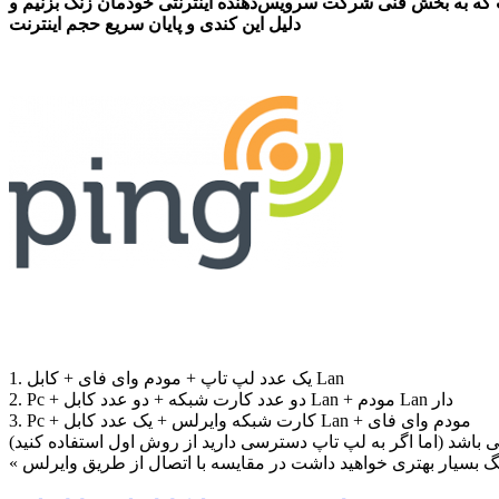
 که به بخش فنی شرکت سرويس‌دهنده اينترنتی خودمان زنگ بزنیم و
دلیل این کندی و پایان سریع حجم اينترنت
1. یک عدد لپ تاپ + مودم وای فای + کابل Lan
2. Pc + دو عدد کارت شبکه + دو عدد کابل Lan + مودم Lan دار
3. Pc + کارت شبکه وایرلس + یک عدد کابل Lan + مودم وای فای
ی باشد (اما اگر به لپ تاپ دسترسی دارید از روش اول استفاده کنید)